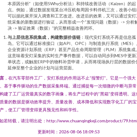
本原因分析”（如使用5Why分析法）和持续改善活动（Kaizen）的起
点。例如，通过数据发现某台冲压机每周因卡料停机三次，改善小组
可以据此展开深入调查和工艺改进。改进后的效果，又可以通过安灯
统采集的新数据进行验证，从而形成一个“发现问题（数据）-> 分析
决 -> 验证效果（数据）”的完整精益改善闭环。
与上层信息系统集成，构建数据价值链
：现代安灯系统不再是信息孤
岛。它可以通过标准接口（如API、OPC）与制造执行系统（MES）
企业资源计划系统（ERP）甚至产品生命周期管理（PLM）系统集成
这意味着安灯采集的实时生产事件数据，可以自动同步到MES中更新
单状态，或触发ERP中的物料补货申请，从而将现场执行层的数据价
延伸至整个企业的计划与运营层面。
言
，在汽车零部件工厂，安灯系统的作用远不止“报警灯”。它是一个强大
、基于事件驱动的生产数据采集终端。通过捕捉每一次细微的中断与异常
构建了工厂运营最真实的数字画像，将生产过程中的“黑箱”变得透明。这
质量的数据是驱动效率提升、质量改善、成本降低和实现数字化工厂的宝
产，使工厂管理变得更具预见性和科学性。
如若转载，请注明出处：http://www.chuanqingkeji.com/product/79.htm
更新时间：2026-08-06 18:09:53