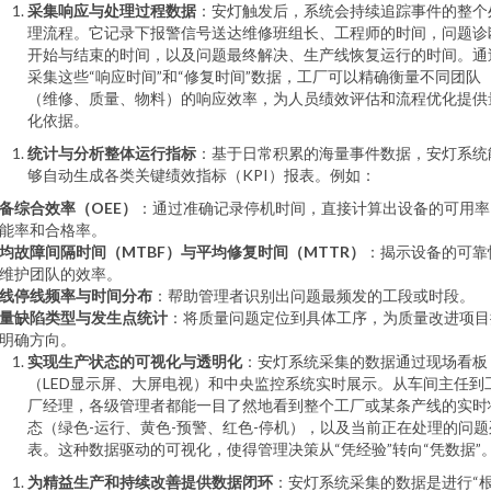
采集响应与处理过程数据
：安灯触发后，系统会持续追踪事件的整个
理流程。它记录下报警信号送达维修班组长、工程师的时间，问题诊
开始与结束的时间，以及问题最终解决、生产线恢复运行的时间。通
采集这些“响应时间”和“修复时间”数据，工厂可以精确衡量不同团队
（维修、质量、物料）的响应效率，为人员绩效评估和流程优化提供
化依据。
统计与分析整体运行指标
：基于日常积累的海量事件数据，安灯系统
够自动生成各类关键绩效指标（KPI）报表。例如：
备综合效率（OEE）
：通过准确记录停机时间，直接计算出设备的可用率
能率和合格率。
均故障间隔时间（MTBF）与平均修复时间（MTTR）
：揭示设备的可靠
维护团队的效率。
线停线频率与时间分布
：帮助管理者识别出问题最频发的工段或时段。
量缺陷类型与发生点统计
：将质量问题定位到具体工序，为质量改进项目
明确方向。
实现生产状态的可视化与透明化
：安灯系统采集的数据通过现场看板
（LED显示屏、大屏电视）和中央监控系统实时展示。从车间主任到
厂经理，各级管理者都能一目了然地看到整个工厂或某条产线的实时
态（绿色-运行、黄色-预警、红色-停机），以及当前正在处理的问题
表。这种数据驱动的可视化，使得管理决策从“凭经验”转向“凭数据”
为精益生产和持续改善提供数据闭环
：安灯系统采集的数据是进行“