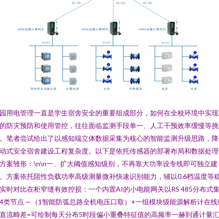
园用电管理一直是学生宿舍安全的重要组成部分，如何在全校环境中实现
的防灾预防和使用管控，往往面临监测手段单一、人工干预效率缓慢等挑
。笔者尝试给出了以感知端立体数据采集为核心的智能监测升级思路，降
动式安全宿舍建设工程复杂度。以下是依托传感器的部署布局和数据处理
方案雏形：\n\n一、扩大阈值感知级别，不再靠大功率设专线即可独立建
。方案依托阻性负载功率高级测量微补快速识别能力，辅以0.6档温度等
实时对比在柜窄缝有效控损：一个内置AI的小电能网关以RS 485分布式
4类节点 —（1智能防弧总路全机电压口取）+一组模块级能源解析计在线
直流畸差=可绘制每天分布5时段偏小重叠特征值的高频率一赫到通计量