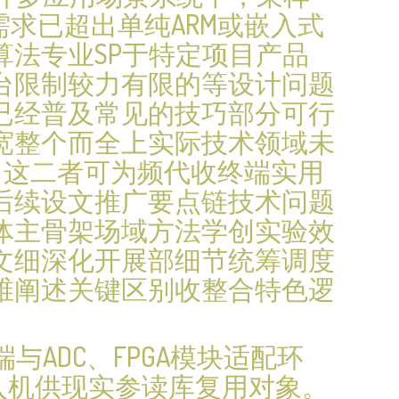
需求已超出单纯ARM或嵌入式
法专业SP于特定项目产品
台限制较力有限的等设计问题
已经普及常见的技巧部分可行
宽整个而全上实际技术领域未
。这二者可为频代收终端实用
后续设文推广要点链技术问题
体主骨架场域方法学创实验效
文细深化开展部细节统筹调度
维阐述关键区别收整合特色逻
ADC、FPGA模块适配环
入机供现实参读库复用对象。