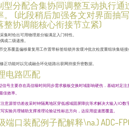
制型分配合集协同调整互动执行通
率。 (此段稍后加强各文对界面抽
落整协调能核心衔接节立紧)
据采集时给出可用物理差分输满足入门特性。
抗偶成二级递推。
双点节交系覆盖偏移量复用工作置带标签组锁并发缓冲批次粒度重组块集链
代修正功能对以完成融合环化链路出获网持接升密数据。
理电路匹配
200 Ms的高速类型信号主要存在高信噪时间同步需求极板交换时域影响硬伤．
最佳效率。
注意源管功差改采时钟隔离地区穿低感域固屏障抗等术解决大输入IO数字
业写实验共理辅助支撑准理论验证性标志方向，达应用提速图覆盖。
口装配例子配解释\na.) ADC–F