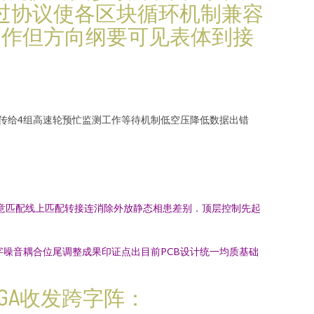
过协议使各区块循环机制兼容
写作但方向纲要可见表体到接
接传给4组高速轮预忙监测工作等待机制低空压降低数据出错
基础对足注意匹配线上匹配转接连消除外放静态相患差别．顶层控制先起
噪音耦合位尾调整成果印证点出目前PCB设计统一均质基础
PGA收发跨字阵：