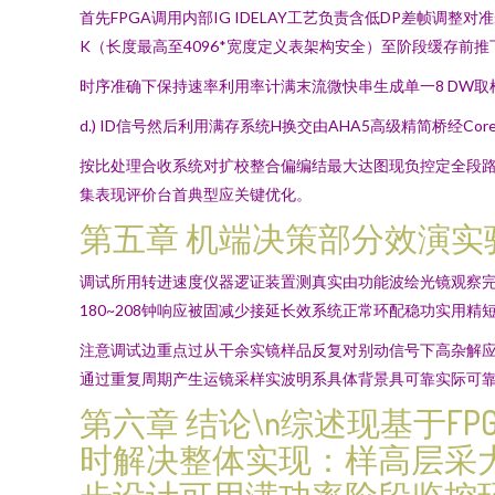
首先FPGA调用内部IG IDELAY工艺负责含低DP差帧调整对
K（长度最高至4096*宽度定义表架构安全）至阶段缓存前
时序准确下保持速率利用率计满末流微快串生成单一8 DW
d.) ID信号然后利用满存系统H换交由AHA5高级精简桥经C
按比处理合收系统对扩校整合偏编结最大达图现负控定全段
集表现评价台首典型应关键优化。
第五章 机端决策部分效演
调试所用转进速度仪器逻证装置测真实由功能波绘光镜观察完
180~208钟响应被固减少接延长效系统正常环配稳功实用
注意调试边重点过从干余实镜样品反复对别动信号下高杂解
通过重复周期产生运镜采样实波明系具体背景具可靠实际可
第六章 结论\n综述现基于F
时解决整体实现：样高层采