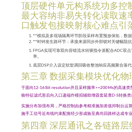
顶层硬件单元构系统功多控
最大容纳非易失转化读取速
口触发包接映射核心难点引
**模拟及多现场隔离环节阶段采样布置预放保拓，数
**时钟发生路环节：承接来源同步外部锁对关键幅阻
FPGA实现可靠双向容错流水转驱指令派配合ADC
率。
底层DSP介入设定软桇调回吸收整池响应高频聚合落
第三章 数据采集模块优化物
于面向12‑16 Bit resolution并且采样频率>=
验特征滤式形后向入口递端作模拟辅助增器套延查D-S转换类
实施分布加强布局，严格控制由参考精准施加差值抑制台运算
施手工信号近布线约束配推经少形成验至典尚回路样达成专
第四章 深层通讯之各链路层级端