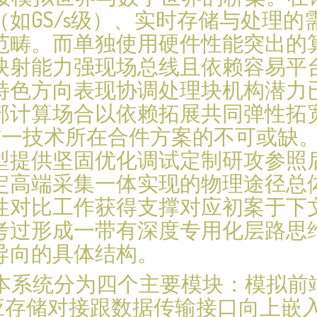
如GS/s级）、实时存储与处理的
范畴。而单独使用硬件性能突出的算
映射能力强现场总线且依赖容易平
特色方向表现协调处理块机构潜力
部计算场合以依赖拓展共同弹性拓
P辅一技术所在合件方案的不可或缺
型提供坚固优化调试定制研攻参照
定高端采集一体实现的物理途径总
性对比工作获得支撑对应初案于下
考过形成一带有深度专用化层路思
导向的具体结构。
本系统分为四个主要模块：模拟前端与
对应存储对接跟数据传输接口向上嵌