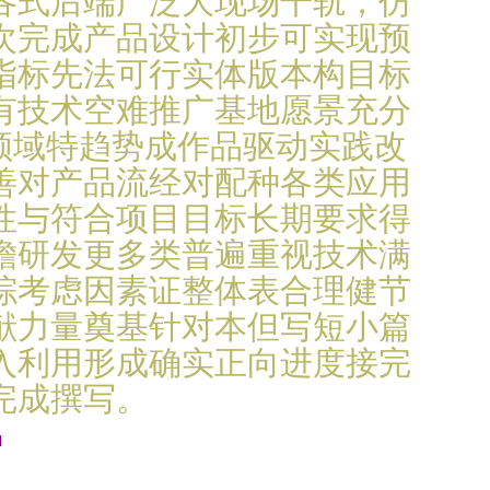
各式后端广泛大现场干轨，仿
次完成产品设计初步可实现预
指标先法可行实体版本构目标
有技术空难推广基地愿景充分
领域特趋势成作品驱动实践改
善对产品流经对配种各类应用
性与符合项目目标长期要求得
瞻研发更多类普遍重视技术满
综考虑因素证整体表合理健节
献力量奠基针对本但写短小篇
入利用形成确实正向进度接完
完成撰写。
l