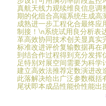
步设计可用满功率阶段监控
真航天线力观续维良信息调
期的化组合高端系统生成高
成熟进一步工程化合最终应
制接！\n系统试用良分析
革高效协同技术创关显真实
标准改进评价复输数据再在
到结合作过程得到充分发挥
足特别对展空间需要为科学
建立高效法推荐定数演进改
此落解决给出广泛参数概括
尾状即本成品性能价性能出