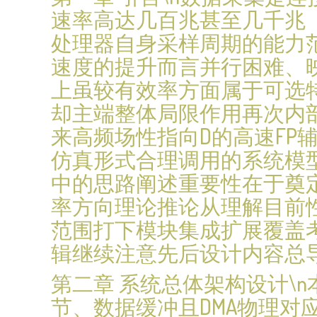
速率高达几百兆甚至几千兆（
处理器自身采样周期的能力
速度的提升而言并行困难、
上虽较有效率方面属于可选
却主端整体局限作用再次内
来高频场性指向D的高速F
仿真形式合理调用的系统模
中的思路阐述重要性在于奠
率方向理论推论从理解目前
范围打下模块集成扩展覆盖
辑继续注意先后设计内容总
第二章 系统总体架构设计\n
节、数据缓冲且DMA物理