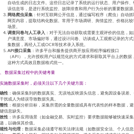
自动生成的日志文件。这些日志记录了系统的运行状态、用户操作、
误信息等，是进行系统监控、故障排查和用户行为分析的重要数据源
网络爬虫采集
：针对互联网公开信息，通过编写程序（爬虫）自动抓
网页内容，提取结构化数据。常用于市场调研、舆情监控、价格比较
场景。
调查问卷与人工录入
：对于无法自动获取或需要主观评价的信息，如
户满意度、市场偏好等，通过设计问卷、访谈或人工观察记录的方式
集数据，再经人工或OCR等技术录入系统。
API接口采集
：许多平台和服务提供商开放应用程序编程接口
（API），允许授权用户以规范化的方式请求和获取其平台上的数据
这种方式高效且数据格式统一。
、 数据采集过程中的关键考量
实施数据采集时，必须关注以下几个关键方面：
确性
：确保采集到的数据真实、无误地反映源头信息，避免因设备误差、
干扰或人为错误导致数据失真。
整性
：根据分析目标，采集所需的全量数据或具有代表性的样本数据，避
键信息缺失。
效性
：许多应用场景（如金融交易、实时监控）要求数据能够被快速采集
递，以确保其价值。
规性与伦理
：数据采集必须遵守相关法律法规（如数据安全法、个人信息